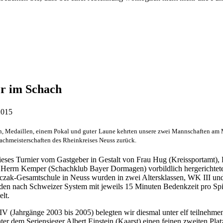
r im Schach
, Medaillen, einem Pokal und guter Laune kehrten unsere zwei Mannschaften am
achmeisterschaften des Rheinkreises Neuss zurück.
dieses Turnier vom Gastgeber in Gestalt von Frau Hug (Kreissportamt),
 Herrn Kemper (Schachklub Bayer Dormagen) vorbildlich hergerichtet
czak-Gesamtschule in Neuss wurden in zwei Altersklassen, WK III u
den nach Schweizer System mit jeweils 15 Minuten Bedenkzeit pro Spi
elt.
V (Jahrgänge 2003 bis 2005) belegten wir diesmal unter elf teilnehme
ter dem Seriensieger Albert Einstein (Kaarst) einen feinen zweiten Plat