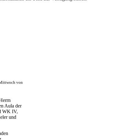
 Mittwoch von
 Herrn
en Aula der
nd WK IV,
eler und
nden
z.