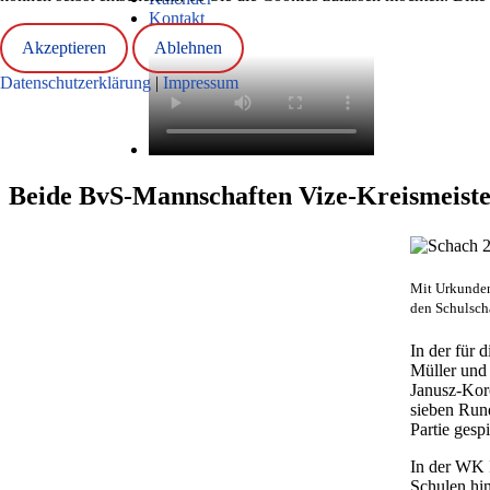
Kontakt
Akzeptieren
Ablehnen
Datenschutzerklärung
|
Impressum
Beide BvS-Mannschaften Vize-Kreismeiste
Mit Urkunden
den Schulsch
In der für 
Müller und
Janusz-Kor
sieben Run
Partie gespi
In der WK I
Schulen hin