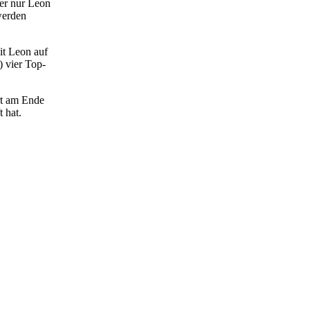
der nur Leon
 werden
it Leon auf
) vier Top-
rt am Ende
t hat.