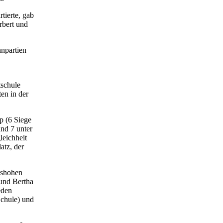
tierte, gab
rbert und
nnpartien
tschule
en in der
p (6 Siege
und 7 unter
leichheit
atz, der
ushohen
 und Bertha
eden
Schule) und