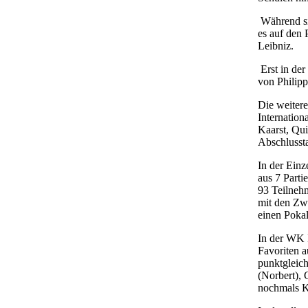
Während sic
es auf den 
Leibniz.
Erst in der
von Philipp
Die weitere
Internation
Kaarst, Qui
Abschlussta
In der Ein
aus 7 Parti
93 Teilne
mit den Zwe
einen Pokal
In der WK I
Favoriten a
punktgleic
(Norbert), 
nochmals K