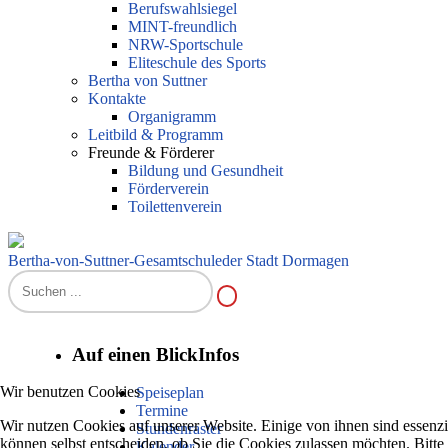
Berufswahlsiegel
MINT-freundlich
NRW-Sportschule
Eliteschule des Sports
Bertha von Suttner
Kontakte
Organigramm
Leitbild & Programm
Freunde & Förderer
Bildung und Gesundheit
Förderverein
Toilettenverein
Bertha-von-Suttner-Gesamtschule
der Stadt Dormagen
Auf einen Blick
Infos
Wir benutzen Cookies
Speiseplan
Termine
Wir nutzen Cookies auf unserer Website. Einige von ihnen sind essenzi
Stundenraster
können selbst entscheiden, ob Sie die Cookies zulassen möchten. Bitte
Kalender