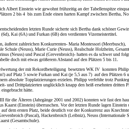
h Albert Einstein wie gewohnt frühzeitig an der Tabellenspitze einquar
Plätzen 2 bis 4 bis zum Ende einen harten Kampf zwischen Bertha, No
 entscheidenden letzten Runde sicherte sich Bertha dank schöner Gewi
 (6d), Kai (6A) und Furkan (6B) den verdienten Vizemeistertitel.
n, äußerst zahlreichen Konkurrenten- Maria Montessori (Meerbusch),
ale Schule (Neuss), Marie Curie (Neuss), Realschule Holzheim, Gesam
rinus (Neuss) und Pascal (Grevenbroich)- hatten es da schwer und folgt
belle doch mit etwas größerem Abstand auf den Plätzen 5 bis 11.
zelwertung der mit Rekordbeteiligung besetzten WK IV konnten Philip
en!) auf Platz 5 sowie Furkan und Kai (je 5,5 aus 7) auf den Plätzen 6 
hmern
absolute Topplatzierungen erzielen. Philipp verfehlte trotz Punkteg
it- und Drittplatzierten unglücklich knapp den heiß ersehnten dritten Pl
 eingebracht hätte.
II für die Älteren (Jahrgänge 2001 und 2002) konnten wir fast den ha
us Kaarst (Einstein) überraschen. Vor der letzten Runde lagen Einstein
h
auf dem ersten Platz, beide deutlich vor der Konkurrenz aus Knechtst
Grevenbroich (Pascal), Hackenbroich (Leibniz), Neuss (Internationale 
aarst (Gesamtschule).