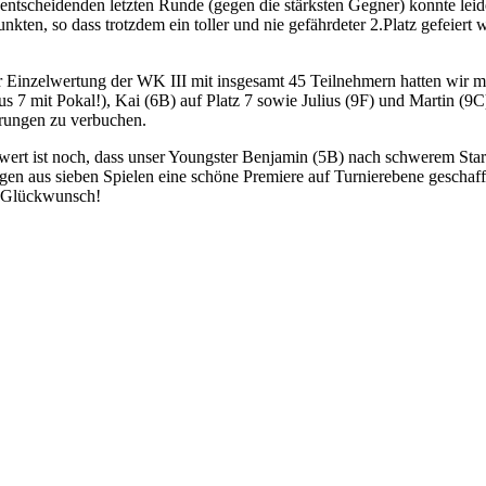
s entscheidenden letzten Runde (gegen die stärksten Gegner) konnte lei
unkten, so dass trotzdem ein toller und nie gefährdeter 2.Platz gefeiert
 Einzelwertung der WK III mit insgesamt 45 Teilnehmern hatten wir m
aus 7 mit Pokal!), Kai (6B) auf Platz 7 sowie Julius (9F) und Martin (9C
erungen zu verbuchen.
ert ist noch, dass unser Youngster Benjamin (5B) nach schwerem Sta
egen aus sieben Spielen eine schöne Premiere auf Turnierebene geschaff
 Glückwunsch!