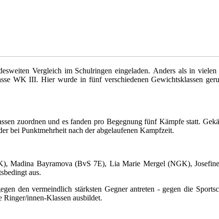
desweiten Vergleich im Schulringen eingeladen.
Anders als in viele
lasse WK III. Hier wurde in fünf verschiedenen Gewichtsklassen ge
lassen zuordnen und es fanden pro Begegnung fünf Kämpfe statt. Gek
 oder bei Punktmehrheit nach der abgelaufenen Kampfzeit.
), Madina Bayramova (BvS 7E), Lia Marie Mergel (NGK), Josefine
sbedingt aus.
egen den vermeindlich stärksten Gegner antreten - gegen die Sports
e Ringer/innen-Klassen ausbildet.