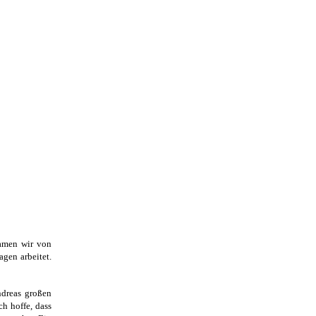
amen wir von
agen arbeitet.
ndreas großen
ch hoffe, dass