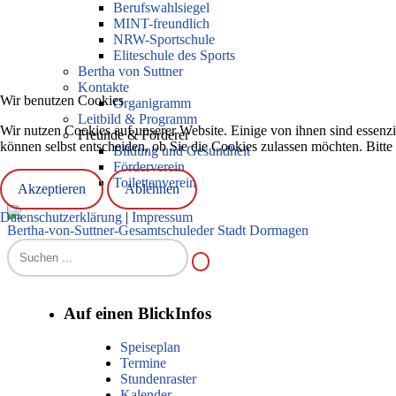
Berufswahlsiegel
MINT-freundlich
NRW-Sportschule
Eliteschule des Sports
Bertha von Suttner
Kontakte
Wir benutzen Cookies
Organigramm
Leitbild & Programm
Wir nutzen Cookies auf unserer Website. Einige von ihnen sind essenzi
Freunde & Förderer
können selbst entscheiden, ob Sie die Cookies zulassen möchten. Bitte
Bildung und Gesundheit
Förderverein
Toilettenverein
Akzeptieren
Ablehnen
Datenschutzerklärung
|
Impressum
Bertha-von-Suttner-Gesamtschule
der Stadt Dormagen
Auf einen Blick
Infos
Speiseplan
Termine
Stundenraster
Kalender