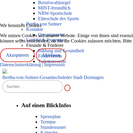
Berufswahlsiegel
MINT-freundlich
NRW-Sportschule
Eliteschule des Sports
Bertha von Suttner
Wir benutzen Cookies
Kontakte
Organigramm
Wir nutzen Cookies auf unserer Website. Einige von ihnen sind essenzi
Leitbild & Programm
können selbst entscheiden, ob Sie die Cookies zulassen möchten. Bitte
Freunde & Förderer
Bildung und Gesundheit
Akzeptieren
Ablehnen
Förderverein
Toilettenverein
Datenschutzerklärung
|
Impressum
Bertha-von-Suttner-Gesamtschule
der Stadt Dormagen
Auf einen Blick
Infos
Speiseplan
Termine
Stundenraster
Kalender