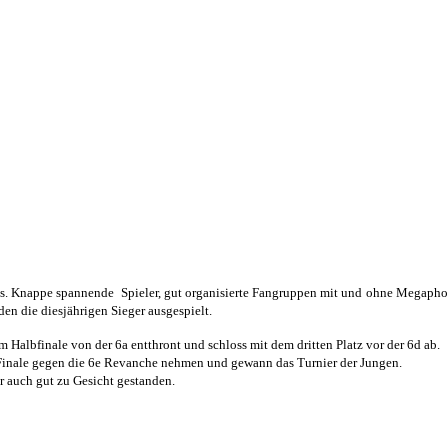
gs. Knappe spannende Spieler, gut organisierte Fangruppen mit und ohne Megaphon,
en die diesjährigen Sieger ausgespielt.
Halbfinale von der 6a entthront und schloss mit dem dritten Platz vor der 6d ab.
im Finale gegen die 6e Revanche nehmen und gewann das Turnier der Jungen.
r auch gut zu Gesicht gestanden.