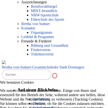
Auszeichnungen
Berufswahlsiegel
MINT-freundlich
NRW-Sportschule
Eliteschule des Sports
Bertha von Suttner
Kontakte
Organigramm
Leitbild & Programm
Freunde & Förderer
Bildung und Gesundheit
Förderverein
Toilettenverein
Bertha-von-Suttner-Gesamtschule
der Stadt Dormagen
Wir benutzen Cookies
Auf einen Blick
Infos
Wir nutzen Cookies auf unserer Website. Einige von ihnen sind
essenziell für den Betrieb der Seite, während andere uns helfen, diese
Speiseplan
Website und die Nutzererfahrung zu verbessern (Tracking Cookies).
Termine
Sie können selbst entscheiden, ob Sie die Cookies zulassen möchten.
Stundenraster
Bitte beachten Sie, dass bei einer Ablehnung womöglich nicht mehr