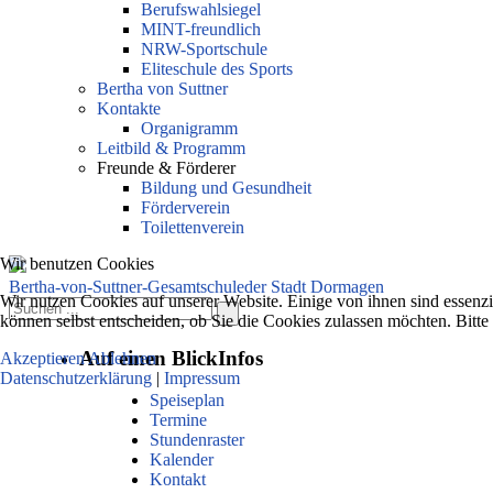
Berufswahlsiegel
MINT-freundlich
NRW-Sportschule
Eliteschule des Sports
Bertha von Suttner
Kontakte
Organigramm
Leitbild & Programm
Freunde & Förderer
Bildung und Gesundheit
Förderverein
Toilettenverein
Wir benutzen Cookies
Bertha-von-Suttner-Gesamtschule
der Stadt Dormagen
Wir nutzen Cookies auf unserer Website. Einige von ihnen sind essenzi
können selbst entscheiden, ob Sie die Cookies zulassen möchten. Bitte
Auf einen Blick
Infos
Akzeptieren
Ablehnen
Datenschutzerklärung
|
Impressum
Speiseplan
Termine
Stundenraster
Kalender
Kontakt