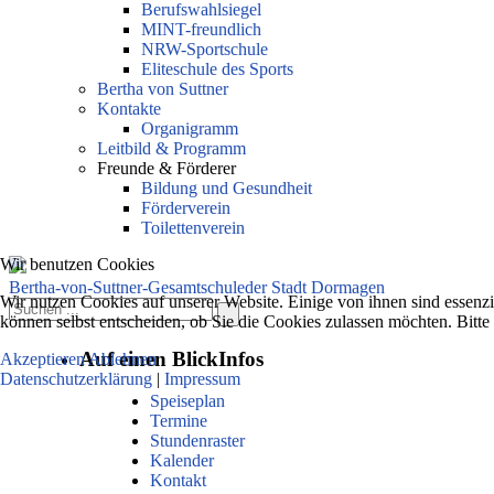
Berufswahlsiegel
MINT-freundlich
NRW-Sportschule
Eliteschule des Sports
Bertha von Suttner
Kontakte
Organigramm
Leitbild & Programm
Freunde & Förderer
Bildung und Gesundheit
Förderverein
Toilettenverein
Wir benutzen Cookies
Bertha-von-Suttner-Gesamtschule
der Stadt Dormagen
Wir nutzen Cookies auf unserer Website. Einige von ihnen sind essenzi
können selbst entscheiden, ob Sie die Cookies zulassen möchten. Bitte
Auf einen Blick
Infos
Akzeptieren
Ablehnen
Datenschutzerklärung
|
Impressum
Speiseplan
Termine
Stundenraster
Kalender
Kontakt