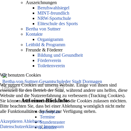
Auszeichnungen
Berufswahlsiegel
MINT-freundlich
NRW-Sportschule
Eliteschule des Sports
Bertha von Suttner
Kontakte
Organigramm
Leitbild & Programm
Freunde & Förderer
Bildung und Gesundheit
Förderverein
Toilettenverein
Wir benutzen Cookies
Bertha-von-Suttner-Gesamtschule
der Stadt Dormagen
Wir nutzen Cookies auf unserer Website. Einige von ihnen sind
essenziell für den Betrieb der Seite, während andere uns helfen, diese
Website und die Nutzererfahrung zu verbessern (Tracking Cookies).
Auf einen Blick
Infos
Sie können selbst entscheiden, ob Sie die Cookies zulassen möchten.
Bitte beachten Sie, dass bei einer Ablehnung womöglich nicht mehr
alle Funktionalitäten der Seite zur Verfügung stehen.
Speiseplan
Termine
Akzeptieren
Ablehnen
Stundenraster
Datenschutzerklärung
|
Impressum
Kalender