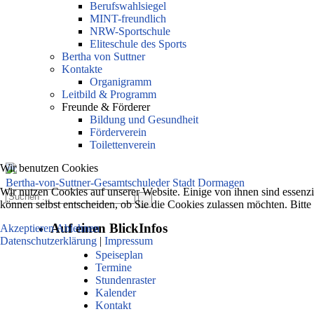
Berufswahlsiegel
MINT-freundlich
NRW-Sportschule
Eliteschule des Sports
Bertha von Suttner
Kontakte
Organigramm
Leitbild & Programm
Freunde & Förderer
Bildung und Gesundheit
Förderverein
Toilettenverein
Wir benutzen Cookies
Bertha-von-Suttner-Gesamtschule
der Stadt Dormagen
Wir nutzen Cookies auf unserer Website. Einige von ihnen sind essenzi
können selbst entscheiden, ob Sie die Cookies zulassen möchten. Bitte
Auf einen Blick
Infos
Akzeptieren
Ablehnen
Datenschutzerklärung
|
Impressum
Speiseplan
Termine
Stundenraster
Kalender
Kontakt