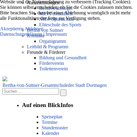
Website und die Nutzererfahrung zu verbessern (Tracking Cookies).
Auszeichnungen
Sie können selbst entscheiden, ob Sie die Cookies zulassen möchten.
Berufswahlsiegel
Bitte beachten Sie, dass bei einer Ablehnung womöglich nicht mehr
MINT-freundlich
alle Funktionalitäten der Seite zur Verfügung stehen.
NRW-Sportschule
Eliteschule des Sports
Akzeptieren
Ablehnen
Bertha von Suttner
Datenschutzerklärung
|
Impressum
Kontakte
Organigramm
Leitbild & Programm
Freunde & Förderer
Bildung und Gesundheit
Förderverein
Toilettenverein
Bertha-von-Suttner-Gesamtschule
der Stadt Dormagen
Auf einen Blick
Infos
Speiseplan
Termine
Stundenraster
Kalender