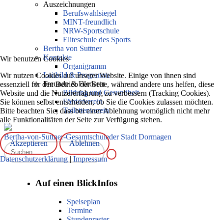
Auszeichnungen
Berufswahlsiegel
MINT-freundlich
NRW-Sportschule
Eliteschule des Sports
Bertha von Suttner
Kontakte
Wir benutzen Cookies
Organigramm
Leitbild & Programm
Wir nutzen Cookies auf unserer Website. Einige von ihnen sind
Freunde & Förderer
essenziell für den Betrieb der Seite, während andere uns helfen, diese
Bildung und Gesundheit
Website und die Nutzererfahrung zu verbessern (Tracking Cookies).
Förderverein
Sie können selbst entscheiden, ob Sie die Cookies zulassen möchten.
Toilettenverein
Bitte beachten Sie, dass bei einer Ablehnung womöglich nicht mehr
alle Funktionalitäten der Seite zur Verfügung stehen.
Bertha-von-Suttner-Gesamtschule
der Stadt Dormagen
Akzeptieren
Ablehnen
Datenschutzerklärung
|
Impressum
Auf einen Blick
Infos
Speiseplan
Termine
Stundenraster