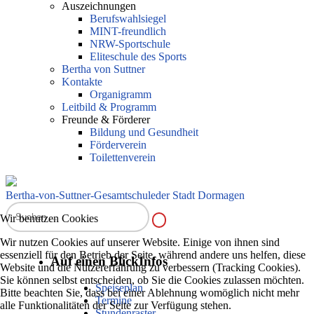
Auszeichnungen
Berufswahlsiegel
MINT-freundlich
NRW-Sportschule
Eliteschule des Sports
Bertha von Suttner
Kontakte
Organigramm
Leitbild & Programm
Freunde & Förderer
Bildung und Gesundheit
Förderverein
Toilettenverein
Bertha-von-Suttner-Gesamtschule
der Stadt Dormagen
Wir benutzen Cookies
Wir nutzen Cookies auf unserer Website. Einige von ihnen sind
essenziell für den Betrieb der Seite, während andere uns helfen, diese
Auf einen Blick
Infos
Website und die Nutzererfahrung zu verbessern (Tracking Cookies).
Sie können selbst entscheiden, ob Sie die Cookies zulassen möchten.
Speiseplan
Bitte beachten Sie, dass bei einer Ablehnung womöglich nicht mehr
Termine
alle Funktionalitäten der Seite zur Verfügung stehen.
Stundenraster