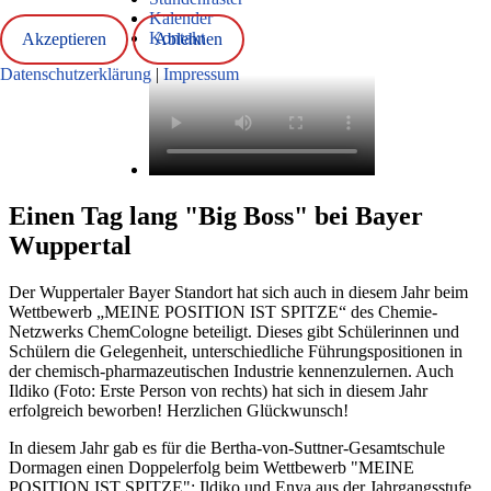
Kalender
Kontakt
Akzeptieren
Ablehnen
Datenschutzerklärung
|
Impressum
Einen Tag lang "Big Boss" bei Bayer
Wuppertal
Der Wuppertaler Bayer Standort hat sich auch in diesem Jahr beim
Wettbewerb „MEINE POSITION IST SPITZE“ des Chemie-
Netzwerks ChemCologne beteiligt. Dieses gibt Schülerinnen und
Schülern die Gelegenheit, unterschiedliche Führungspositionen in
der chemisch-pharmazeutischen Industrie kennenzulernen. Auch
Ildiko (Foto: Erste Person von rechts) hat sich in diesem Jahr
erfolgreich beworben! Herzlichen Glückwunsch!
In diesem Jahr gab es für die Bertha-von-Suttner-Gesamtschule
Dormagen einen Doppelerfolg beim Wettbewerb "MEINE
POSITION IST SPITZE": Ildiko und Enya aus der Jahrgangsstufe