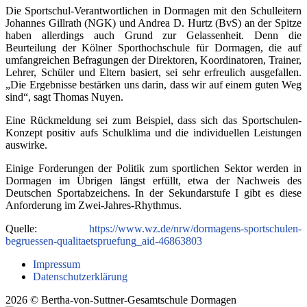
Die Sportschul-Verantwortlichen in Dormagen mit den Schulleitern
Johannes Gillrath (NGK) und Andrea D. Hurtz (BvS) an der Spitze
haben allerdings auch Grund zur Gelassenheit. Denn die
Beurteilung der Kölner Sporthochschule für Dormagen, die auf
umfangreichen Befragungen der Direktoren, Koordinatoren, Trainer,
Lehrer, Schüler und Eltern basiert, sei sehr erfreulich ausgefallen.
„Die Ergebnisse bestärken uns darin, dass wir auf einem guten Weg
sind“, sagt Thomas Nuyen.
Eine Rückmeldung sei zum Beispiel, dass sich das Sportschulen-
Konzept positiv aufs Schulklima und die individuellen Leistungen
auswirke.
Einige Forderungen der Politik zum sportlichen Sektor werden in
Dormagen im Übrigen längst erfüllt, etwa der Nachweis des
Deutschen Sportabzeichens. In der Sekundarstufe I gibt es diese
Anforderung im Zwei-Jahres-Rhythmus.
Quelle:
https://www.wz.de/nrw/dormagens-sportschulen-
begruessen-qualitaetspruefung_aid-46863803
Impressum
Datenschutzerklärung
2026 © Bertha-von-Suttner-Gesamtschule Dormagen