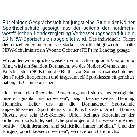
Für einigen Gesprächsstoff hat jüngst eine Studie der Kölner
Sporthochschule gesorgt, aus der seitens der nordrhein-
westfälischen Landesregierung Verbesserungsbedarf für die
18 NRW-Sportschulen abgeleitet wird.
Das individuelle Talent
der einzelnen Schüler müsse stärker berücksichtigt werden, hatte
NRW-Schulministerin Yvonne Gebauer (FDP) im Landtag gesagt.
Was anderswo möglicherweise zu Verunsicherung oder Verärgerung
führt, wird am Standort Dormagen, wo das Norbert-Gymnasium
Knechtsteden (NGK) und die Bertha-von-Suttner-Gesamtschule bei
dem Projekt kooperieren und insgesamt elf Sportklassen eingerichtet
haben, als Chance gesehen.
„Ich freue mich über eine Bewertung, weil sie es uns ermöglicht,
unsere Qualität nachzuweisen“, sagt beispielsweise Henning
Heinrichs, Leiter des an die Dormagener Sportschule
angeschlossenen Sportinternats in Knechtsteden. Auch Thomas
Nuyen, wie sein BvS-Kollege Ulrich Rehmes Koordinator der
örtlichen Sportschule, sieht Überprüfungen und Hinweise zur Arbeit
positiv: „Optimierungen sind schließlich immer möglich.“ Und der
Ehrgeiz, „noch besser zu werden“, sei da, ergänzt Heinrichs.