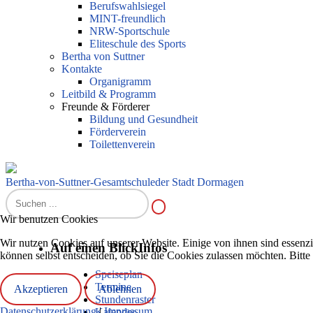
Berufswahlsiegel
MINT-freundlich
NRW-Sportschule
Eliteschule des Sports
Bertha von Suttner
Kontakte
Organigramm
Leitbild & Programm
Freunde & Förderer
Bildung und Gesundheit
Förderverein
Toilettenverein
Bertha-von-Suttner-Gesamtschule
der Stadt Dormagen
Wir benutzen Cookies
Wir nutzen Cookies auf unserer Website. Einige von ihnen sind essenzi
Auf einen Blick
Infos
können selbst entscheiden, ob Sie die Cookies zulassen möchten. Bitte
Speiseplan
Termine
Akzeptieren
Ablehnen
Stundenraster
Datenschutzerklärung
|
Impressum
Kalender