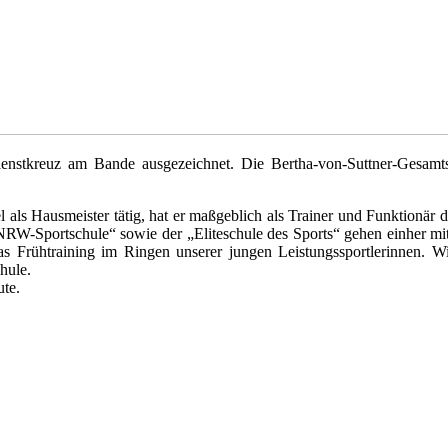
stkreuz am Bande ausgezeichnet. Die Bertha-von-Suttner-Gesamtschu
el als Hausmeister tätig, hat er maßgeblich als Trainer und Funktionär
 „NRW-Sportschule“ sowie der „Eliteschule des Sports“ gehen einher m
as Frühtraining im Ringen unserer jungen Leistungssportlerinnen. Wi
hule.
ute.