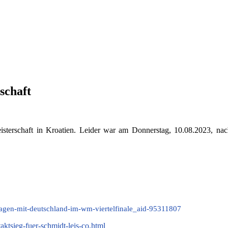
schaft
sterschaft in Kroatien. Leider war am Donnerstag, 10.08.2023, nach
ornagen-mit-deutschland-im-wm-viertelfinale_aid-95311807
ktsieg-fuer-schmidt-leis-co.html