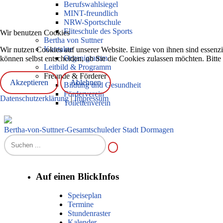
Berufswahlsiegel
MINT-freundlich
NRW-Sportschule
Eliteschule des Sports
Wir benutzen Cookies
Bertha von Suttner
Kontakte
Wir nutzen Cookies auf unserer Website. Einige von ihnen sind essenzi
Organigramm
können selbst entscheiden, ob Sie die Cookies zulassen möchten. Bitte
Leitbild & Programm
Freunde & Förderer
Akzeptieren
Ablehnen
Bildung und Gesundheit
Förderverein
Datenschutzerklärung
|
Impressum
Toilettenverein
Bertha-von-Suttner-Gesamtschule
der Stadt Dormagen
Auf einen Blick
Infos
Speiseplan
Termine
Stundenraster
Kalender