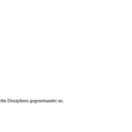
nd karitativen Zwecken zugute.
zehn Disziplinen gegeneinander an.