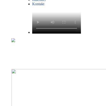
Kontakt
Jetzt anmelden!
Trainingskurse bei uns für DICH!
Trainieren - Aufholen - Besser werden: Um euren Zusammenhalt un
Unterricht los. Deine Teilnahme ist freiwillig, bringt dir aber nur Vo