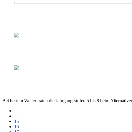
Sponsoren-Lauf
Am 25.08.2023 findet nach einer längeren Pause endlich wieder ein 
Dormagener Obst-Cup 2023
Die Lehrer/innen-Teams räumen beim Obst-Cup ab!
Alternatives Sportfest 2023
Alle Sportklassen und die 8c auf dem Treppchen!
Bei bestem Wetter traten die Jahrgangsstufen 5 bis 8 beim Alternativ
15
16
17