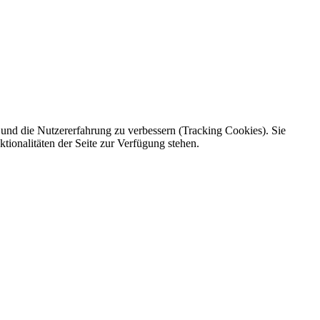
e und die Nutzererfahrung zu verbessern (Tracking Cookies). Sie
n. In einer gemeinsamen Veranstaltung weiterführender Schulen in
tionalitäten der Seite zur Verfügung stehen.
len. Ersatztermin: Völlig offen.
: Am 16.08.2023 hat der Deutsche Olympische Sportbund (DOSB) in