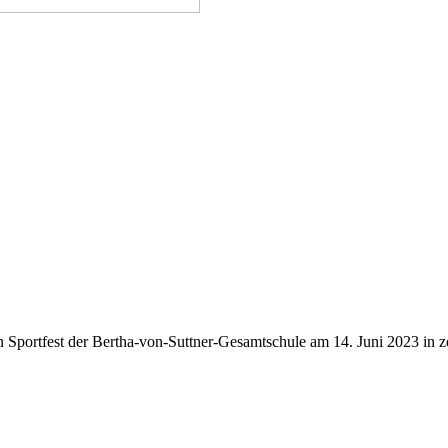
Sponsorenlauf an unserer Schule statt. Die Erlöse kommen der Schule u
en Sportfest der Bertha-von-Suttner-Gesamtschule am 14. Juni 2023 in 