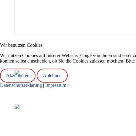
Informationsveranstaltung zu Sexting, Cybergroomi
Wir benutzen Cookies
Wir nutzen Cookies auf unserer Website. Einige von ihnen sind essenzi
Welchen Gefahren sind Kinder und Jugendliche im digitalen Umfel
können selbst entscheiden, ob Sie die Cookies zulassen möchten. Bitte
Dormagen und der Landesanstalt für Medien NRW geht es um diese
Akzeptieren
Ablehnen
Sponsored walk
Datenschutzerklärung
|
Impressum
Aus unserem
Sponsored walk
wurde ein
Sponsored swim,
auch wenn 
Auszeichnung zur Eliteschule des Sports
Eine außergewöhnliche Auszeichnung erfreut das Norbert-Gymnasi
einer feierlichen Zeremonie beiden Schulen den begehrten Titel "Elite