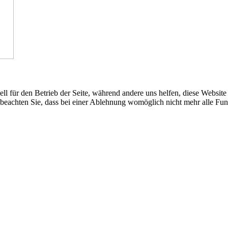
ng, Deep-Fake & Co.
ell für den Betrieb der Seite, während andere uns helfen, diese Websit
d ausgesetzt? Wie können sie, Schule & Elternhäuser ihnen begegne
 beachten Sie, dass bei einer Ablehnung womöglich nicht mehr alle Funk
s Thema.
alles super anfing
.
Er ist dann später aber buchstäblich ins Wasser gefal
um Knechtsteden und die Bertha-von-Suttner-Gesamtschule Dormagen
schule des Sports" verliehen.