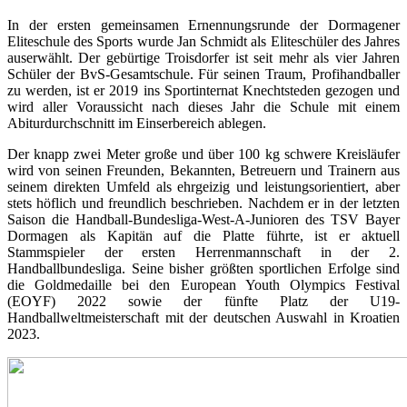
In der ersten gemeinsamen Ernennungsrunde der Dormagener
Eliteschule des Sports wurde Jan Schmidt als Eliteschüler des Jahres
auserwählt. Der gebürtige Troisdorfer ist seit mehr als vier Jahren
Schüler der BvS-Gesamtschule. Für seinen Traum, Profihandballer
zu werden, ist er 2019 ins Sportinternat Knechtsteden gezogen und
wird aller Voraussicht nach dieses Jahr die Schule mit einem
Abiturdurchschnitt im Einserbereich ablegen.
Der knapp zwei Meter große und über 100 kg schwere Kreisläufer
wird von seinen Freunden, Bekannten, Betreuern und Trainern aus
seinem direkten Umfeld als ehrgeizig und leistungsorientiert, aber
stets höflich und freundlich beschrieben. Nachdem er in der letzten
Saison die Handball-Bundesliga-West-A-Junioren des TSV Bayer
Dormagen als Kapitän auf die Platte führte, ist er aktuell
Stammspieler der ersten Herrenmannschaft in der 2.
Handballbundesliga. Seine bisher größten sportlichen Erfolge sind
die Goldmedaille bei den European Youth Olympics Festival
(EOYF) 2022 sowie der fünfte Platz der U19-
Handballweltmeisterschaft mit der deutschen Auswahl in Kroatien
2023.