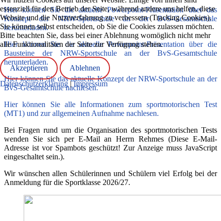
essenziell für den Betrieb der Seite, während andere uns helfen, diese
Hier können Sie die aktuelle Powerpoint-Präsentation über das
Website und die Nutzererfahrung zu verbessern (Tracking Cookies).
Konzept der NRW-Sportschule an der BvS-Gesamtschule
Sie können selbst entscheiden, ob Sie die Cookies zulassen möchten.
herunterladen.
Bitte beachten Sie, dass bei einer Ablehnung womöglich nicht mehr
alle Funktionalitäten der Seite zur Verfügung stehen.
Hier können Sie die aktuelle Powerpoint-Präsentation über die
Bausteine der NRW-Sportschule an der BvS-Gesamtschule
herunterladen.
Akzeptieren
Ablehnen
Hier können Sie das aktuelle Konzept der NRW-Sportschule an der
Datenschutzerklärung
|
Impressum
BvS-Gesamtschule nachlesen.
Hier können Sie alle Informationen zum sportmotorischen Test
(MT1) und zur allgemeinen Aufnahme nachlesen.
Bei Fragen rund um die Organisation des sportmotorischen Tests
wenden Sie sich per E-Mail an Herrn Rehmes (
Diese E-Mail-
Adresse ist vor Spambots geschützt! Zur Anzeige muss JavaScript
eingeschaltet sein.
).
Wir wünschen allen Schülerinnen und Schülern viel Erfolg bei der
Anmeldung für die Sportklasse 2026/27.