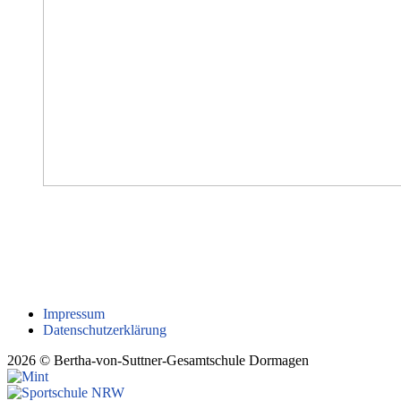
Anmeldung zum sportmotorischen Test (MT1) 2023
Alle Informationen zum MT1, der als Grundvoraussetzung zur
Aufnahme in die neue Sportklasse 5 zum Schuljahr 2024/25 gilt,
finden Sie online auf unserer Homepage.
Impressum
Datenschutzerklärung
2026 © Bertha-von-Suttner-Gesamtschule Dormagen