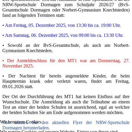
NRW-Sportschule Dormagen zum Schuljahr 2026/27 (BvS-
Gesamtschule Dormagen oder Norbert-Gymnasium Knechtsteden)
fand an folgenden Terminen statt:
• Am Freitag, 05. Dezember 2025, von 13:30 bis ca. 19:00 Uhr.
• Am Samstag, 06. Dezember 2025, von 09:00 bis ca. 13:30 Uhr.
• Sowohl an der BvS-Gesamtschule, als auch am Norbert-
Gymnasium Knechtsteden.
•
Der Anmeldeschluss für den MT1 war am Donnerstag, 27.
November 2025.
• Der Nachtest für bereits angemeldete Kinder, die beim
Haupttermin krank oder verletzt waren, findet am Freitag,
09.01.2026 statt.
Der Ort der Durchführung des MT1 hat keinen Einfluss auf ihre
Wunschschule. Die Anmeldung als auch die Teilnahme an einem
Test an einer der beiden Schulen ist ausreichend, egal an welcher
der beiden Schulen Sie am Ende aufgenommen werden möchten.
Wir benutzen Cookies
Hier können Sie den aktuellen Flyer der NRW-Sportschule
Dormagen herunterladen.
Wir nutzen Cookies auf unserer Website. Einige von ihnen sind