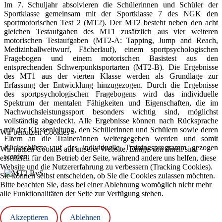
Im 7. Schuljahr absolvieren die Schülerinnen und Schüler der
Sportklasse gemeinsam mit der Sportklasse 7 des NGK den
sportmotorischen Test 2 (MT2). Der MT2 besteht neben den acht
gleichen Testaufgaben des MT1 zusätzlich aus vier weiteren
motorischen Testaufgaben (MT2-A: Tapping, Jump and Reach,
Medizinballweitwurf, Fächerlauf), einem sportpsychologischen
Fragebogen und einem motorischen Basistest aus den
entsprechenden Schwerpunktsportarten (MT2-B). Die Ergebnisse
des MT1 aus der vierten Klasse werden als Grundlage zur
Erfassung der Entwicklung hinzugezogen. Durch die Ergebnisse
des sportpsychologischen Fragebogens wird das individuelle
Spektrum der mentalen Fähigkeiten und Eigenschaften, die im
Nachwuchsleistungssport besonders wichtig sind, möglichst
vollständig abgedeckt. Alle Ergebnisse können nach Rücksprache
mit der Klassenleitung, den Schülerinnen und Schülern sowie deren
Wir benutzen Cookies
Eltern an die Trainer/innen weitergegeben werden und somit
Rückschlüsse auf das individuelle Trainingsprogramm gezogen
Wir nutzen Cookies auf unserer Website. Einige von ihnen sind
werden.
essenziell für den Betrieb der Seite, während andere uns helfen, diese
Website und die Nutzererfahrung zu verbessern (Tracking Cookies).
Sie können selbst entscheiden, ob Sie die Cookies zulassen möchten.
Bitte beachten Sie, dass bei einer Ablehnung womöglich nicht mehr
alle Funktionalitäten der Seite zur Verfügung stehen.
Akzeptieren
Ablehnen