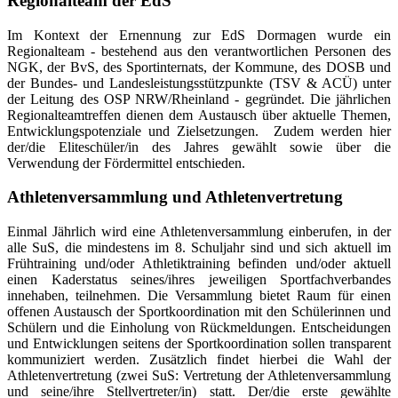
Regionalteam der EdS
Im Kontext der Ernennung zur EdS Dormagen wurde ein
Regionalteam -
bestehend aus den verantwortlichen Personen des
NGK, der BvS, des Sportinternats, der Kommune, des DOSB und
der Bundes- und Landesleistungsstützpunkte (TSV & ACÜ)
unter
der Leitung des OSP NRW/Rheinland - gegründet. Die jährlichen
Regionalteamtreffen dienen dem Austausch über aktuelle Themen,
Entwicklungspotenziale und Zielsetzungen. Zudem werden hier
der/die Eliteschüler/in des Jahres gewählt sowie über die
Verwendung der Fördermittel entschieden.
Athletenversammlung und Athletenvertretung
Einmal Jährlich wird eine Athletenversammlung einberufen, in der
alle SuS, die mindestens im 8. Schuljahr sind und sich aktuell im
Frühtraining und/oder Athletiktraining befinden und/oder aktuell
einen Kaderstatus seines/ihres jeweiligen Sportfachverbandes
innehaben, teilnehmen. Die Versammlung bietet Raum für einen
offenen Austausch der Sportkoordination mit den Schülerinnen und
Schülern und die Einholung von Rückmeldungen. Entscheidungen
und Entwicklungen seitens der Sportkoordination sollen transparent
kommuniziert werden. Zusätzlich findet hierbei die Wahl der
Athletenvertretung (zwei SuS: Vertretung der Athletenversammlung
und seine/ihre Stellvertreter/in) statt. Der/die erste gewählte