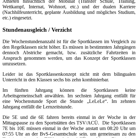
Athleten hinsichtlich der Mobiliät (Transfer Schule, Training,
Wettkampf, Internat, Wohnort, etc.) und der dualen Karriere
(Nachhilfeunterricht, geplante Ausbildung und mögliches Studium,
etc.) eingesetzt.
Stundenausgleich / Verzicht
Die Wochenstundenanzahl ist für die Sportklassen im Vergleich zu
den Regelklassen nicht höher. Es müssen in bestimmten Jahrgängen
dennoch Abstriche gemacht, bzw. zusätzliche Fahrtzeiten in
Anspruch genommen werden, um das Konzept der Sportklassen
umzusetzen.
Leider ist das Sportklassenkonzept nicht mit dem bilingualen
Unterricht in den Klassen sechs bis zehn kombinierbar.
Im fünften Jahrgang können die Sportklassen keine
Arbeitsgemeinschaft anwählen. Im sechsten Jahrgang entfällt für
eine Wochenstunde Sport die Stunde „LeLeLe“. Im zehnten
Jahrgang entfällt die Lernzeitstunde.
Die 5E und die 6E fahren bereits einmal in der Woche in der
Mittagspause zu den Sportstätten des TSV/ACÜ. Die Sportklassen
7E bis 10E müssen einmal in der Woche anstatt um 08:20 Uhr um
07:55 Uhr an der BvS-Gesamtschule sein. um gemeinsam zu den