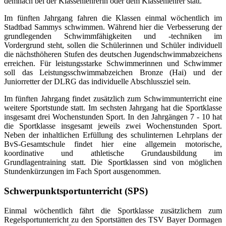
demnach bei der Klassenlehrerin oder dem Klassenlehrer statt.
Im fünften Jahrgang fahren die Klassen einmal wöchentlich im
Stadtbad Sammys schwimmen.
Während hier die Verbesserung der
grundlegenden Schwimmfähigkeiten und -techniken im
Vordergrund steht, sollen die Schülerinnen und Schüler individuell
die nächsthöheren Stufen des deutschen Jugendschwimmabzeichens
erreichen. Für leistungsstarke Schwimmerinnen und Schwimmer
soll das Leistungsschwimmabzeichen Bronze (Hai) und der
Juniorretter der DLRG das individuelle Abschlussziel sein.
Im fünften Jahrgang findet zusätzlich zum Schwimmunterricht eine
weitere Sportstunde statt. Im sechsten Jahrgang hat die Sportklasse
insgesamt drei Wochenstunden Sport. In den Jahrgängen 7 - 10 hat
die Sportklasse insgesamt jeweils zwei Wochenstunden Sport.
Neben der inhaltlichen Erfüllung des schulinternen Lehrplans der
BvS-Gesamtschule findet hier eine allgemein motorische,
koordinative und athletische Grundausbildung im
Grundlagentraining statt.
Die Sportklassen sind von möglichen
Stundenkürzungen im Fach Sport ausgenommen.
Schwerpunktsportunterricht (SPS)
Einmal wöchentlich fährt die Sportklasse zusätzlichem zum
Regelsportunterricht zu den Sportstätten des TSV Bayer Dormagen