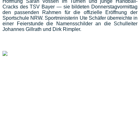
Hoffnung Sarah Vossen im Turnen und junge Handball-
Cracks des TSV Bayer — sie bildeten Donnerstagvormittag
den passenden Rahmen für die offizielle Eröffnung der
Sportschule NRW. Sportministerin Ute Schäfer überreichte in
einer Feierstunde die Namensschilder an die Schulleiter
Johannes Gillrath und Dirk Rimpler.
NGZ: NRW-Sportschule startet mit 62 Kindern