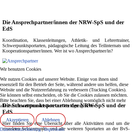
Die Ansprechpartner/innen der NRW-SpS und der
EdS
Koordination, Klassenleitungen, Athletik- und Lehrertrainer,
Schwerpunktsportarten, pädagogische Leitung des Teilinternats und
Kooperationspartner/innen. Wer ist wo Ansprechpartner/in?
Wir benutzen Cookies
Wir nutzen Cookies auf unserer Website. Einige von ihnen sind
essenziell für den Betrieb der Seite, während andere uns helfen, diese
Website und die Nutzererfahrung zu verbessern (Tracking Cookies).
Sie können selbst entscheiden, ob Sie die Cookies zulassen möchten.
Bitte beachten Sie, dass bei einer Ablehnung womöglich nicht mehr
Die Schwerpunktsportarten der NRW-SpS und der
alle Funktionalitäten der Seite zur Verfügung stehen.
EdS
Akzeptieren
Ablehnen
Hier finden Sie eine Übersicht über alle Aktivitäten rund um die
einzelnen Schwerpunkt- und alle weiteren Sportarten an der BvS-
Datenschutzerklärung
|
Impressum