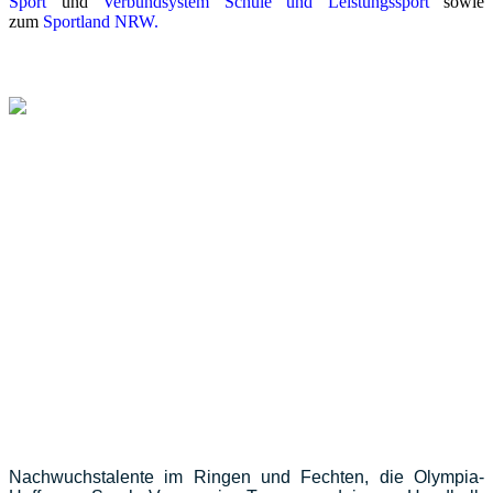
Sport
und
Verbundsystem Schule und Leistungssport
sowie
zum
Sportland NRW
.
WAZ: NGK und BvS sind jetzt NRW-Sportschulen
Nachwuchstalente im Ringen und Fechten, die Olympia-