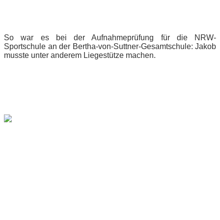
So war es bei der Aufnahmeprüfung für die NRW-
Sportschule an der Bertha-von-Suttner-Gesamtschule: Jakob
musste unter anderem Liegestütze machen.
Die Kooperation von Norbert-Gymnasium und Bertha-von-Suttner-
Gesamtschule ist eine Einmaligkeit innerhalb dieses Projekts.
180 Grundschüler mit Interesse an der Sportschule