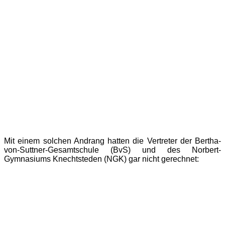
Mit einem solchen Andrang hatten die Vertreter der Bertha-
von-Suttner-Gesamtschule (BvS) und des Norbert-
Gymnasiums Knechtsteden (NGK) gar nicht gerechnet:
Großer Erfolg für Dormagen und den Rhein-Kreis
Neuss: BvS und NGK werden gemeinsam
Sportschule NRW