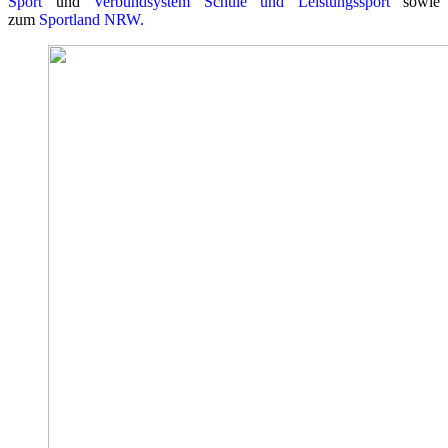
Sport
und
Verbundsystem Schule und Leistungssport
sowie
zum
Sportland NRW
.